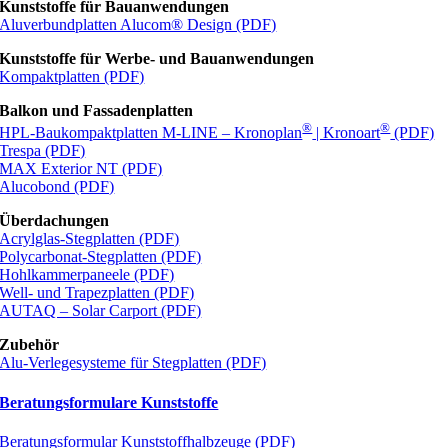
Kunststoffe für Bauanwendungen
Aluverbundplatten Alucom® Design (PDF)
Kunststoffe für Werbe- und Bauanwendungen
Kompaktplatten (PDF)
Balkon und Fassadenplatten
®
®
HPL-Baukompaktplatten M-LINE – Kronoplan
| Kronoart
(PDF)
Trespa (PDF)
MAX Exterior NT (PDF)
Alucobond (PDF)
Überdachungen
Acrylglas-Stegplatten (PDF)
Polycarbonat-Stegplatten (PDF)
Hohlkammerpaneele (PDF)
Well- und Trapezplatten (PDF)
AUTAQ – Solar Carport (PDF)
Zubehör
Alu-Verlegesysteme für Stegplatten (PDF)
Beratungsformulare Kunststoffe
Beratungsformular Kunststoffhalbzeuge (PDF)