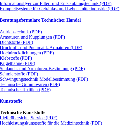
Informationsflyer zur Filter- und Entstaubungstechnik (PDF)
Komplettsysteme für Getränke- und Lebensmittelindustrie (PDF)
Beratungsformulare Technischer Handel
Antriebstechnik (PDF)
Armaturen und Kupplungen (PDF)
Dichtstoffe (PDF)
Druckluft- und Pneumatik-Armaturen (PDF)
Hochdruckdichtungen (PDF)
Klebstoffe (PDF)
Kugelhähne (PDF)
Schlauch- und Armaturen-Bestimmung (PDF)
Schmierstoffe (PDF)
Schwingungstechnik Modellbestimmung (PDF)
Technische Gummiwaren (PDF)
Technische Textilien (PDF)
Kunststoffe
Technische Kunststoffe
Lieferübersicht | Service (PDF)
Hochleistungskunststoffe für die Medizintechnik (PDF)