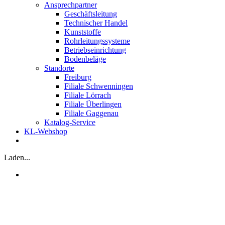
Ansprechpartner
Geschäftsleitung
Technischer Handel
Kunststoffe
Rohrleitungssysteme
Betriebseinrichtung
Bodenbeläge
Standorte
Freiburg
Filiale Schwenningen
Filiale Lörrach
Filiale Überlingen
Filiale Gaggenau
Katalog-Service
KL-Webshop
Laden...